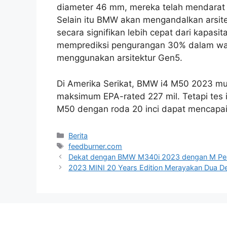
diameter 46 mm, mereka telah mendarat di ‘
Selain itu BMW akan mengandalkan arsite
secara signifikan lebih cepat dari kapas
memprediksi pengurangan 30% dalam wakt
menggunakan arsitektur Gen5.
Di Amerika Serikat, BMW i4 M50 2023 mul
maksimum EPA-rated 227 mil. Tetapi tes
M50 dengan roda 20 inci dapat mencapai j
Categories
Berita
Tags
feedburner.com
Dekat dengan BMW M340i 2023 dengan M Per
2023 MINI 20 Years Edition Merayakan Dua D