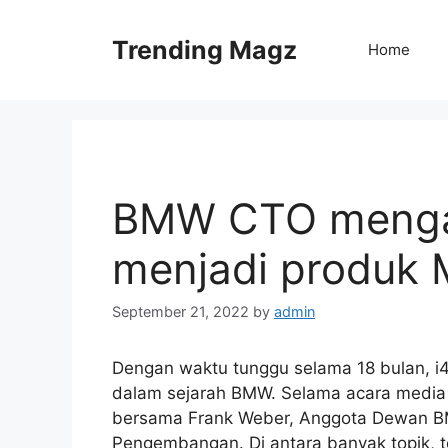
Skip
to
Trending Magz
Home
content
BMW CTO menga
menjadi produk M
September 21, 2022
by
admin
Dengan waktu tunggu selama 18 bulan, i4
dalam sejarah BMW. Selama acara media 
bersama Frank Weber, Anggota Dewan B
Pengembangan. Di antara banyak topik, 