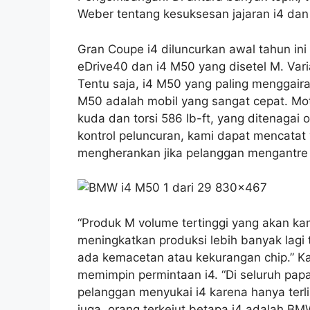
Weber tentang kesuksesan jajaran i4 dan
Gran Coupe i4 diluncurkan awal tahun ini 
eDrive40 dan i4 M50 yang disetel M. Vari
Tentu saja, i4 M50 yang paling menggai
M50 adalah mobil yang sangat cepat. Mot
kuda dan torsi 586 lb-ft, yang ditenagai
kontrol peluncuran, kami dapat mencatat 
mengherankan jika pelanggan mengantre 
“Produk M volume tertinggi yang akan kam
meningkatkan produksi lebih banyak lagi
ada kemacetan atau kekurangan chip.” 
memimpin permintaan i4. “Di seluruh pap
pelanggan menyukai i4 karena hanya terl
juga, orang terkejut betapa i4 adalah BM