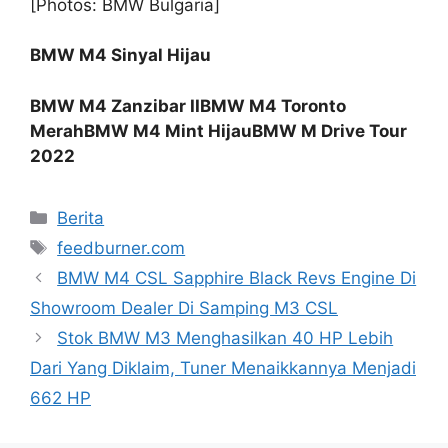
[Photos: BMW Bulgaria]
BMW M4 Sinyal Hijau
BMW M4 Zanzibar II
BMW M4 Toronto
Merah
BMW M4 Mint Hijau
BMW M Drive Tour
2022
Categories
Berita
Tags
feedburner.com
BMW M4 CSL Sapphire Black Revs Engine Di
Showroom Dealer Di Samping M3 CSL
Stok BMW M3 Menghasilkan 40 HP Lebih
Dari Yang Diklaim, Tuner Menaikkannya Menjadi
662 HP