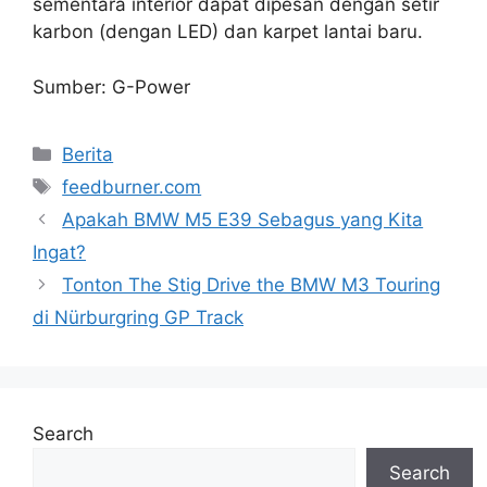
sementara interior dapat dipesan dengan setir
karbon (dengan LED) dan karpet lantai baru.
Sumber: G-Power
Categories
Berita
Tags
feedburner.com
Apakah BMW M5 E39 Sebagus yang Kita
Ingat?
Tonton The Stig Drive the BMW M3 Touring
di Nürburgring GP Track
Search
Search