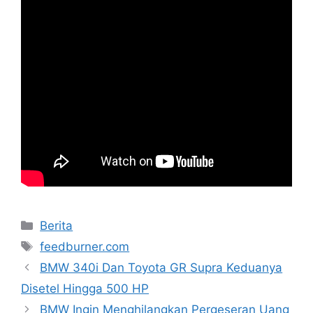
Categories
Berita
Tags
feedburner.com
BMW 340i Dan Toyota GR Supra Keduanya
Disetel Hingga 500 HP
BMW Ingin Menghilangkan Pergeseran Uang