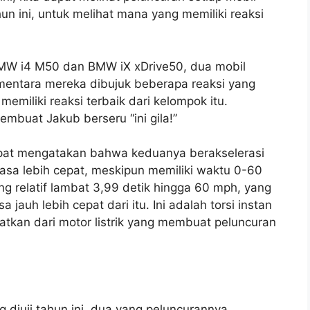
hun ini, untuk melihat mana yang memiliki reaksi
 BMW i4 M50 dan BMW iX xDrive50, dua mobil
ementara mereka dibujuk beberapa reaksi yang
memiliki reaksi terbaik dari kelompok itu.
mbuat Jakub berseru “ini gila!”
pat mengatakan bahwa keduanya berakselerasi
asa lebih cepat, meskipun memiliki waktu 0-60
 relatif lambat 3,99 detik hingga 60 mph, yang
jauh lebih cepat dari itu. Ini adalah torsi instan
tkan dari motor listrik yang membuat peluncuran
g diuji tahun ini, dua yang peluncurannya