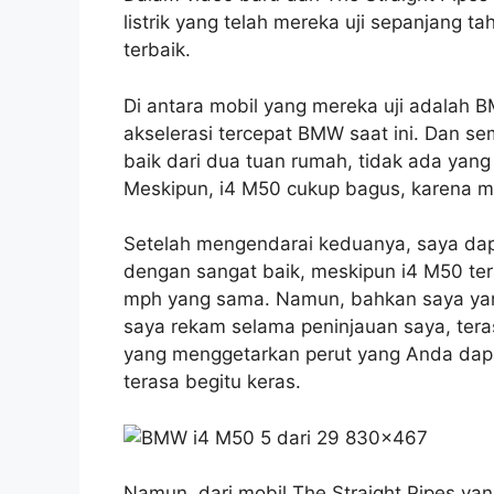
listrik yang telah mereka uji sepanjang ta
terbaik.
Di antara mobil yang mereka uji adalah
akselerasi tercepat BMW saat ini. Dan s
baik dari dua tuan rumah, tidak ada yang 
Meskipun, i4 M50 cukup bagus, karena me
Setelah mengendarai keduanya, saya da
dengan sangat baik, meskipun i4 M50 ter
mph yang sama. Namun, bahkan saya yang
saya rekam selama peninjauan saya, terasa 
yang menggetarkan perut yang Anda dapa
terasa begitu keras.
Namun, dari mobil The Straight Pipes yan