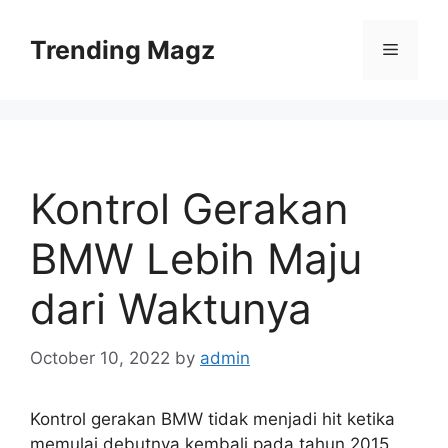
Skip
to
Trending Magz
Menu
content
Kontrol Gerakan
BMW Lebih Maju
dari Waktunya
October 10, 2022
by
admin
Kontrol gerakan BMW tidak menjadi hit ketika
memulai debutnya kembali pada tahun 2015.