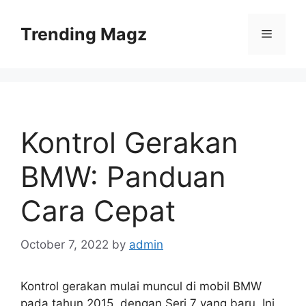
Skip
to
Trending Magz
Menu
content
Kontrol Gerakan
BMW: Panduan
Cara Cepat
October 7, 2022
by
admin
Kontrol gerakan mulai muncul di mobil BMW
pada tahun 2015, dengan Seri 7 yang baru. Ini