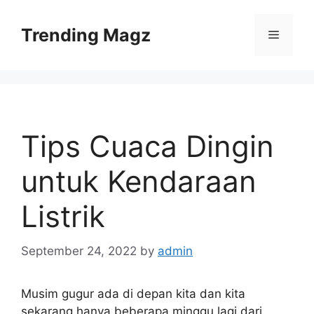
Skip
to
Trending Magz
Menu
content
Tips Cuaca Dingin
untuk Kendaraan
Listrik
September 24, 2022
by
admin
Musim gugur ada di depan kita dan kita
sekarang hanya beberapa minggu lagi dari