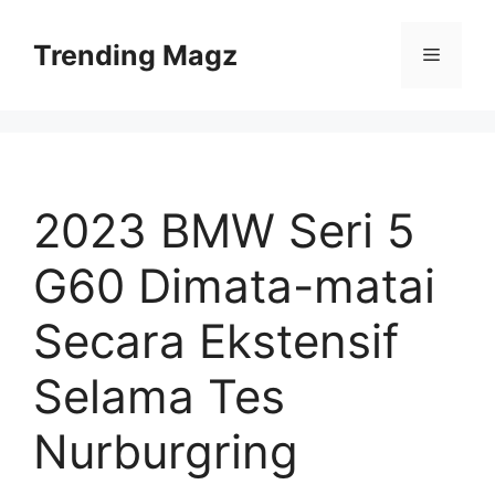
Skip
to
Trending Magz
Menu
content
2023 BMW Seri 5
G60 Dimata-matai
Secara Ekstensif
Selama Tes
Nurburgring