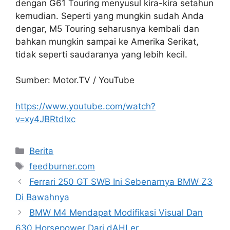
dengan G61 Touring menyusul kira-kira setahun
kemudian. Seperti yang mungkin sudah Anda
dengar, M5 Touring seharusnya kembali dan
bahkan mungkin sampai ke Amerika Serikat,
tidak seperti saudaranya yang lebih kecil.
Sumber: Motor.TV / YouTube
https://www.youtube.com/watch?
v=xy4JBRtdlxc
Categories
Berita
Tags
feedburner.com
Ferrari 250 GT SWB Ini Sebenarnya BMW Z3
Di Bawahnya
BMW M4 Mendapat Modifikasi Visual Dan
630 Horsepower Dari dAHLer