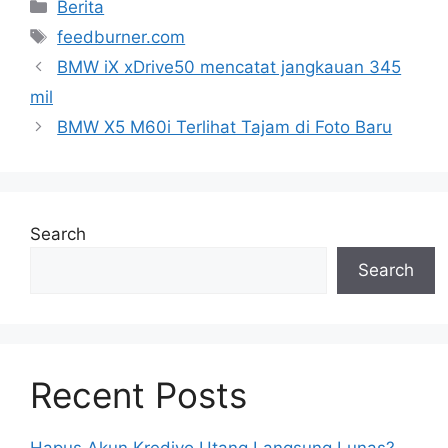
Categories
Berita
Tags
feedburner.com
BMW iX xDrive50 mencatat jangkauan 345
mil
BMW X5 M60i Terlihat Tajam di Foto Baru
Search
Search
Recent Posts
Hapus Akun Kredivo Utang Langsung Lunas?