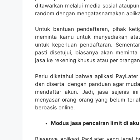
ditawarkan melalui media sosial ataupu
random dengan mengatasnamakan aplikas
Untuk bantuan pendaftaran, pihak ket
meminta kamu untuk menyediakan atau
untuk keperluan pendaftaran. Sementa
pasti disetujui, biasanya akan memint
jasa ke rekening khusus atau per oranga
Perlu diketahui bahwa aplikasi PayLate
dan disertai dengan panduan agar mudah
mendaftar akun. Jadi, jasa sejenis i
menyasar orang-orang yang belum terlal
berbasis online.
Modus jasa pencairan limit di ak
Biasanya aplikasi PayLater yang legal 