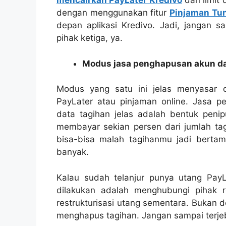
mencairkan PayLater Kredivo
dan limit 
dengan menggunakan fitur
Pinjaman Tun
depan aplikasi Kredivo. Jadi, jangan s
pihak ketiga, ya.
Modus jasa penghapusan akun da
Modus yang satu ini jelas menyasar or
PayLater atau pinjaman online. Jasa 
data tagihan jelas adalah bentuk peni
membayar sekian persen dari jumlah tag
bisa-bisa malah tagihanmu jadi berta
banyak.
Kalau sudah telanjur punya utang Pay
dilakukan adalah menghubungi pihak 
restrukturisasi utang sementara. Bukan 
menghapus tagihan. Jangan sampai terje