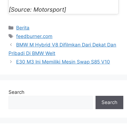
[Source: Motorsport]
Categories
Berita
Tags
feedburner.com
BMW M Hybrid V8 Difilmkan Dari Dekat Dan
Pribadi Di BMW Welt
E30 M3 Ini Memiliki Mesin Swap S85 V10
Search
Search