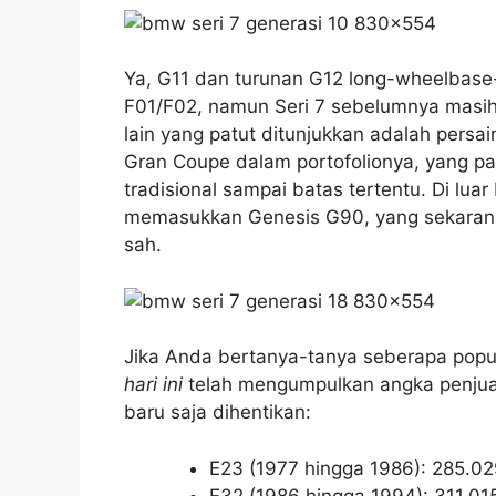
Ya, G11 dan turunan G12 long-wheelbas
F01/F02, namun Seri 7 sebelumnya masih 
lain yang patut ditunjukkan adalah persa
Gran Coupe dalam portofolionya, yang pas
tradisional sampai batas tertentu. Di luar
memasukkan Genesis G90, yang sekarang
sah.
Jika Anda bertanya-tanya seberapa popul
hari ini
telah mengumpulkan angka penjuala
baru saja dihentikan:
E23 (1977 hingga 1986): 285.02
E32 (1986 hingga 1994): 311.01