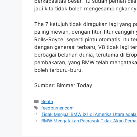
berkapasitas besar. Itu sudah pernah dil
jadi kita tidak boleh mengesampingkanny
The 7 ketujuh tidak diragukan lagi yang 
paling mewah, dengan fitur-fitur canggi
Rolls-Royce, seperti pintu otomatis. Itu
dengan generasi terbaru, V8 tidak lagi te
berbagai belahan dunia, terutama di Ero
pembakaran, yang BMW telah mengataka
boleh terburu-buru.
Sumber: Bimmer Today
Categories
Berita
Tags
feedburner.com
Tidak Menjual BMW iX1 di Amerika Utara adal
BMW Mengatakan Pemasok Tidak Akan Pernah 