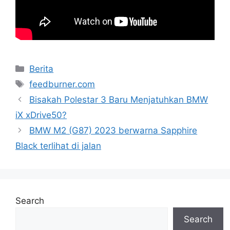
Categories
Berita
Tags
feedburner.com
Bisakah Polestar 3 Baru Menjatuhkan BMW
iX xDrive50?
BMW M2 (G87) 2023 berwarna Sapphire
Black terlihat di jalan
Search
Search