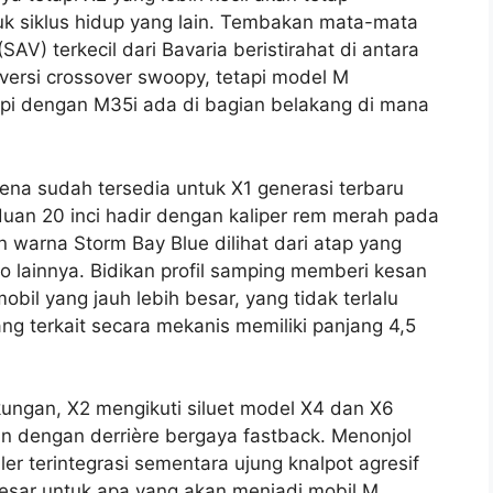
k siklus hidup yang lain. Tembakan mata-mata
AV) terkecil dari Bavaria beristirahat di antara
versi crossover swoopy, tetapi model M
api dengan M35i ada di bagian belakang di mana
arena sudah tersedia untuk X1 generasi terbaru
uan 20 inci hadir dengan kaliper rem merah pada
 warna Storm Bay Blue dilihat dari atap yang
 lainnya. Bidikan profil samping memberi kesan
il yang jauh lebih besar, yang tidak terlalu
g terkait secara mekanis memiliki panjang 4,5
gkungan, X2 mengikuti siluet model X4 dan X6
n dengan derrière bergaya fastback. Menonjol
er terintegrasi sementara ujung knalpot agresif
sar untuk apa yang akan menjadi mobil M