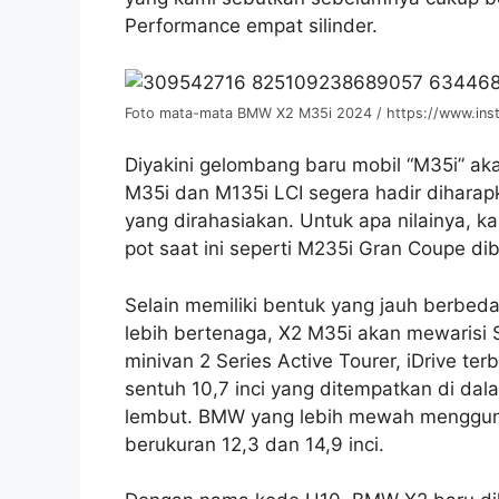
Performance empat silinder.
Foto mata-mata BMW X2 M35i 2024 / https://www.ins
Diyakini gelombang baru mobil “M35i” a
M35i dan M135i LCI segera hadir diharapk
yang dirahasiakan. Untuk apa nilainya, 
pot saat ini seperti M235i Gran Coupe dib
Selain memiliki bentuk yang jauh berbeda
lebih bertenaga, X2 M35i akan mewarisi S
minivan 2 Series Active Tourer, iDrive ter
sentuh 10,7 inci yang ditempatkan di da
lembut. BMW yang lebih mewah mengguna
berukuran 12,3 dan 14,9 inci.