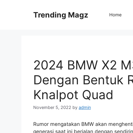
Skip
to
Trending Magz
Home
content
2024 BMW X2 M3
Dengan Bentuk 
Knalpot Quad
November 5, 2022
by
admin
Rumor mengatakan BMW akan menghenti
generasi saat ini berjalan dengan sendirin