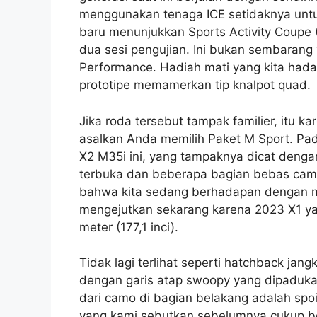
menggunakan tenaga ICE setidaknya untu
baru menunjukkan Sports Activity Coupe (S
dua sesi pengujian. Ini bukan sembarang 
Performance. Hadiah mati yang kita had
prototipe memamerkan tip knalpot quad.
Jika roda tersebut tampak familier, itu k
asalkan Anda memilih Paket M Sport. Pad
X2 M35i ini, yang tampaknya dicat dengan
terbuka dan beberapa bagian bebas camo
bahwa kita sedang berhadapan dengan mob
mengejutkan sekarang karena 2023 X1 yan
meter (177,1 inci).
Tidak lagi terlihat seperti hatchback jan
dengan garis atap swoopy yang dipaduka
dari camo di bagian belakang adalah spoil
yang kami sebutkan sebelumnya cukup be