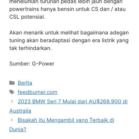
menelurkan turunan pedas lebih jauh dengan
powertrains hanya bensin untuk CS dan / atau
CSL potensial.
Akan menarik untuk melihat bagaimana adegan
tuning akan beradaptasi dengan era listrik yang
tak terhindarkan.
Sumber: G-Power
Categories
Berita
Tags
feedburner.com
2023 BMW Seri 7 Mulai dari AU$268.900 di
Australia
Bisakah itu Mengambil yang Terbaik di
Dunia?