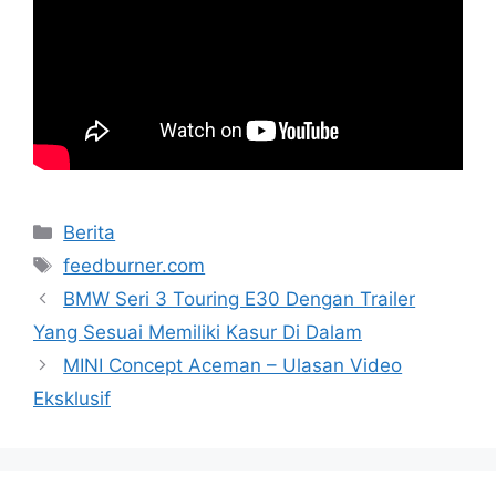
Categories
Berita
Tags
feedburner.com
BMW Seri 3 Touring E30 Dengan Trailer
Yang Sesuai Memiliki Kasur Di Dalam
MINI Concept Aceman – Ulasan Video
Eksklusif